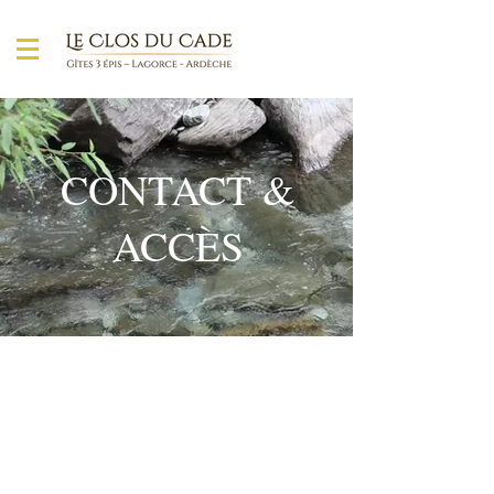
CONTACT &
ACCÈS
Le Clos du Cade
Barbara & Guillaume Destouches
140, chemin des Riailles
07150 Lagorce - FRANCE